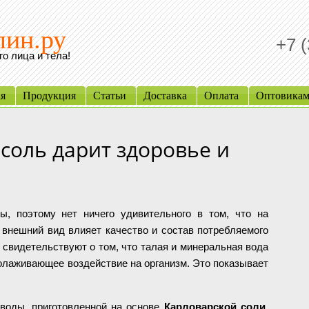
лин.ру
+7 
о лица и тела!
ая
Продукция
Статьи
Доставка
Оплата
Оптовика
соль дарит здоровье и
, поэтому нет ничего удивительного в том, что на
 внешний вид влияет качество и состав потребляемого
 свидетельствуют о том, что талая и минеральная вода
олаживающее воздействие на организм. Это показывает
воды, приготовленной на основе
Карловарской соли
,