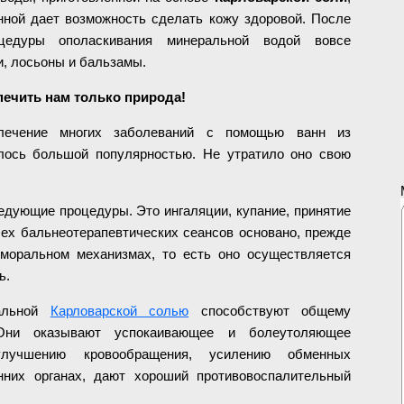
нной дает возможность сделать кожу здоровой. После
цедуры ополаскивания минеральной водой вовсе
и, лосьоны и бальзамы.
ечить нам только природа!
ечение многих заболеваний с помощью ванн из
лось большой популярностью. Не утратило оно свою
едующие процедуры. Это ингаляции, купание, принятие
ех бальнеотерапевтических сеансов основано, прежде
уморальном механизмах, то есть оно осуществляется
ь.
ральной
Карловарской солью
способствуют общему
 Они оказывают успокаивающее и болеутоляющее
улучшению кровообращения, усилению обменных
нних органах, дают хороший противовоспалительный