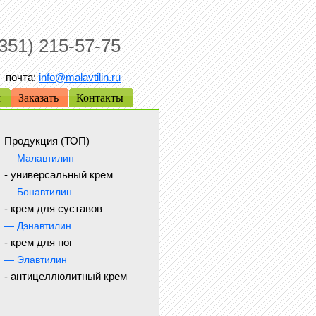
(351) 215-57-75
почта:
info@malavtilin.ru
м
Заказать
Контакты
Продукция (ТОП)
— Малавтилин
- универсальный крем
— Бонавтилин
- крем для суставов
— Дэнавтилин
- крем для ног
— Элавтилин
- антицеллюлитный крем