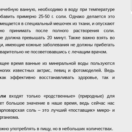
лечебную ванную, необходимо в воду при температуре
авить примерно 25-50 г. соли. Однако делается это
ещается в специальный мешочек из ткани, и опускают
о принимать после полного растворения соли.
е должна превышать 20 минут. Также важно взять во
ди, имеющие кожные заболевания не должны прибегать
варительно не посоветовавшись с лечащим врачом.
оящее время ванные из минеральной воды пользуются
огих известных актрис, певиц и фотомоделей. Ведь
 как эффективно восстанавливать здоровье, так и
оли
входят только «родственные» (природные) для
еет большое значение в наше время, ведь сейчас нас
арловарская соль – это лучший «поставщик» микро- и
рганизма.
жно употреблять в пищу, но в небольших количествах.